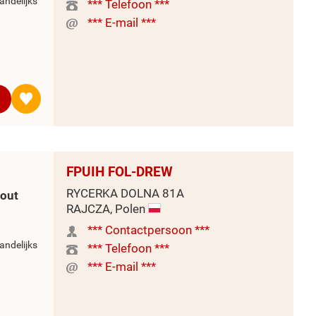
andelijks
*** Telefoon ***
*** E-mail ***
FPUIH FOL-DREW
RYCERKA DOLNA 81A
hout
RAJCZA, Polen
*** Contactpersoon ***
andelijks
*** Telefoon ***
*** E-mail ***