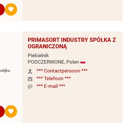
PRIMASORT INDUSTRY SPÓŁKA Z
OGRANICZONĄ
Piekielnik
PODCZERWONE, Polen
*** Contactpersoon ***
elijks
*** Telefoon ***
*** E-mail ***