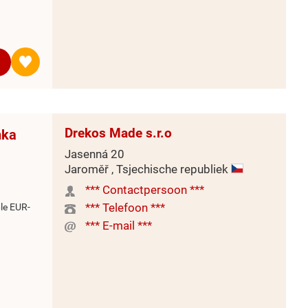
Drekos Made s.r.o
nka
Jasenná 20
Jaroměř , Tsjechische republiek
*** Contactpersoon ***
*** Telefoon ***
le EUR-
*** E-mail ***