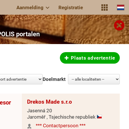
Aanmelding
Registratie
POLIS portalen
Plaats advertentie
Doelmarkt
Drekos Made s.r.o
cesor
Jasenná 20
Jaroměř , Tsjechische republiek
*** Contactpersoon ***