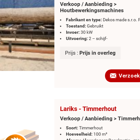
Verkoop / Aanbieding >
Houtbewerkingsmachines
Fabrikant en type:
Dekos made s.r.o. 
Toestand:
Gebruikt
Invoer:
30 kW
Uitvoering:
2 – schijf-
Prijs :
Prijs in overleg
Verzoek
Lariks - Timmerhout
Verkoop / Aanbieding > Timmer
Soort:
Timmerhout
Hoeveelheid:
100 m³