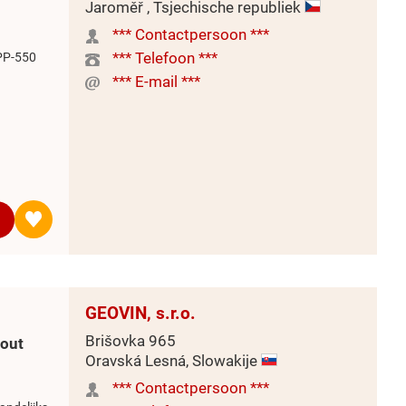
Jaroměř , Tsjechische republiek
*** Contactpersoon ***
*** Telefoon ***
PP-550
*** E-mail ***
GEOVIN, s.r.o.
Brišovka 965
hout
Oravská Lesná, Slowakije
*** Contactpersoon ***