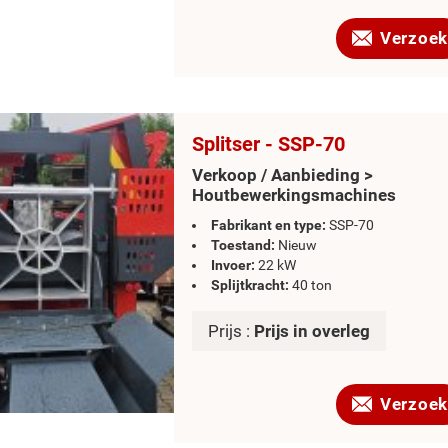
Verzoek
Splitser - SSP-70
Verkoop / Aanbieding >
Houtbewerkingsmachines
Fabrikant en type:
SSP-70
Toestand:
Nieuw
Invoer:
22 kW
Splijtkracht:
40 ton
Prijs :
Prijs in overleg
Verzoek