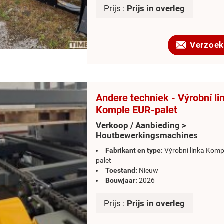
Prijs :
Prijs in overleg
Verzoek
Andere techniek - Výrobní li
Komple EUR-palet
Verkoop / Aanbieding >
Houtbewerkingsmachines
Fabrikant en type:
Výrobní linka Komp
palet
Toestand:
Nieuw
Bouwjaar:
2026
Prijs :
Prijs in overleg