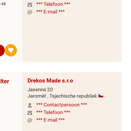
*** Telefoon ***
-48
*** E-mail ***
Drekos Made s.r.o
lter
Jasenná 20
Jaroměř , Tsjechische republiek
*** Contactpersoon ***
*** Telefoon ***
*** E-mail ***