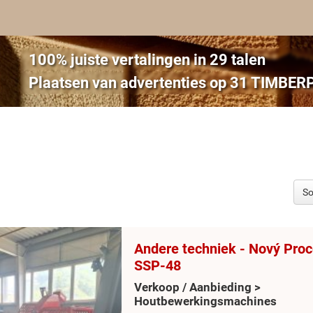
100% juiste vertalingen in 29 talen
Plaatsen van advertenties op 31 TIMBER
Andere techniek - Nový Pro
SSP-48
Verkoop / Aanbieding >
Houtbewerkingsmachines