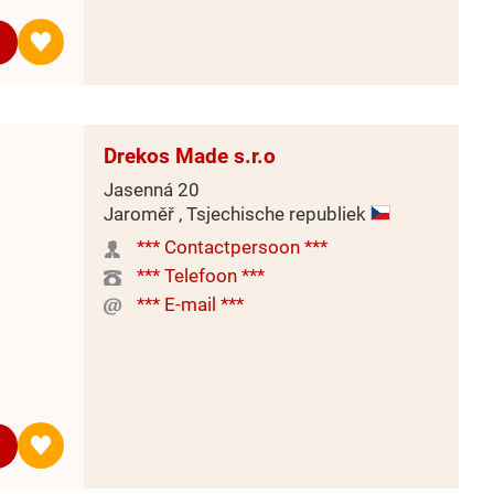
Drekos Made s.r.o
Jasenná 20
Jaroměř , Tsjechische republiek
*** Contactpersoon ***
*** Telefoon ***
*** E-mail ***