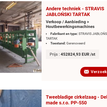
Andere techniek - STRAVIS
JABŁOŃSKI TARTAK
Verkoop / Aanbieding >
Houtbewerkingsmachines
Fabrikant en type:
STRAVIS JABŁOŃS
TARTAK
Toestand:
Gerenoveerd
Prijs :
452824,93 EUR /st
Verzoek
Tweebladige cirkelzaag - D
made s.r.o. PP-550