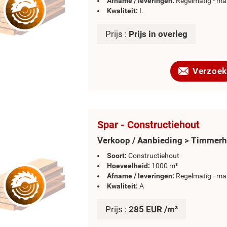
Afname / leveringen:
Regelmatig - ma
Kwaliteit:
I.
Prijs :
Prijs in overleg
Verzoek
Spar - Constructiehout
Verkoop / Aanbieding > Timmer
Soort:
Constructiehout
Hoeveelheid:
1000 m³
Afname / leveringen:
Regelmatig - ma
Kwaliteit:
A
Prijs :
285 EUR /m³