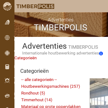
Advertenties
Advertenties
TIMBERPOLIS
Tekstadvertenties
Advertenties
Internationale advertenties
Advertenties
TIMBERPOLIS
OPTI-TIMB
Internationale houtbewerking advertenties
Zaagschema’s
Categorieën
Hout calculators
Categorieën
WoodProfi
-- alle categorieën --
Houtvolume met AI
Houtbewerkingsmachines (257)
Rondhout (5)
Datalogger
Houtinventarisatie in het veld
Timmerhout (14)
Materiaal op grote oppervlakken