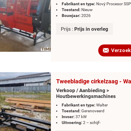
Fabrikant en type:
Nový Procesor SSP
Toestand:
Nieuw
Bouwjaar:
2026
Prijs :
Prijs in overleg
Verzoek
Tweebladige cirkelzaag - Wa
Verkoop / Aanbieding >
Houtbewerkingsmachines
Fabrikant en type:
Walter
Toestand:
Gerenoveerd
Invoer:
37 kW
Uitvoering:
2 – schijf-