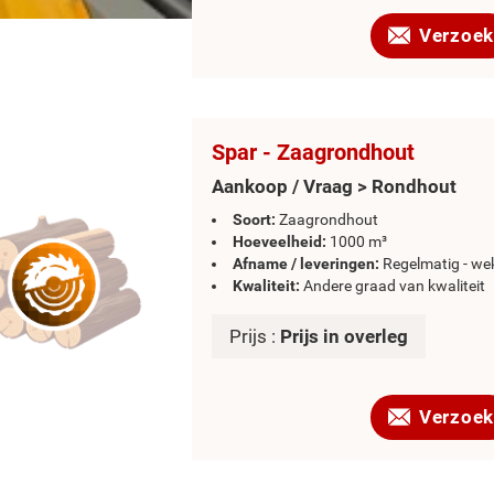
Verzoek
Spar - Zaagrondhout
Aankoop / Vraag > Rondhout
Soort:
Zaagrondhout
Hoeveelheid:
1000 m³
Afname / leveringen:
Regelmatig - wek
Kwaliteit:
Andere graad van kwaliteit
Prijs :
Prijs in overleg
Verzoek