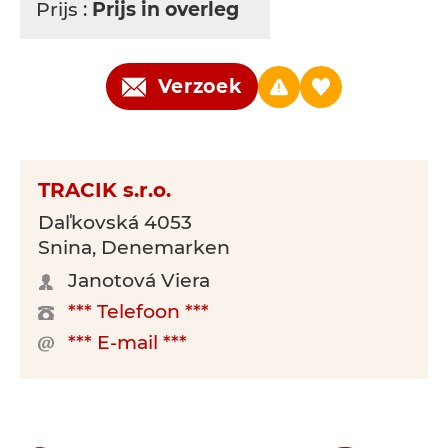
Prijs :
Prijs in overleg
Verzoek
TRACIK s.r.o.
Daľkovská 4053
Snina, Denemarken
Janotová Viera
*** Telefoon ***
*** E-mail ***