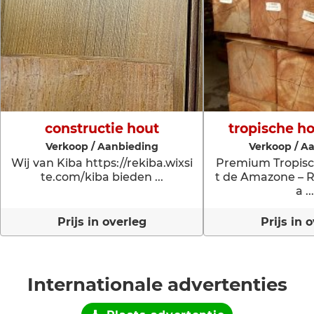
constructie hout
tropische h
Verkoop / Aanbieding
Verkoop / A
Wij van Kiba https://rekiba.wixsi
Premium Tropisc
te.com/kiba bieden ...
t de Amazone – R
a ...
Prijs in overleg
Prijs in 
Internationale advertenties