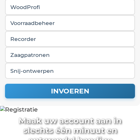
WoodProfi
Voorraadbeheer
Recorder
Zaagpatronen
Snij-ontwerpen
INVOEREN
Maak uw account aan in
slechts één minuut en