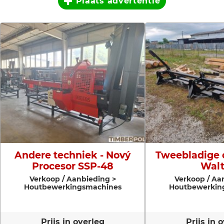
Plaats advertentie
Andere techniek - Nový
Tweebladige c
Procesor SSP-48
Walt
Verkoop / Aanbieding >
Verkoop / Aa
Houtbewerkingsmachines
Houtbewerkin
Prijs in overleg
Prijs in 