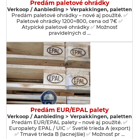
Predám paletové ohrádky
Verkoop / Aanbieding > Verpakkingen, paletten
Predám paletové ohrádky – nové aj použité. ✅
Paletové ohrádky 1200×800, cena od 7€ ✅
Atypické paletové ohrádky ✅ Možnosť
pravidelných d …
Predám EUR/EPAL palety
Verkoop / Aanbieding > Verpakkingen, paletten
Predám EUR/EPAL palety – nové aj použité. ✅
Europalety EPAL / UIC ✅ Svetlé trieda A (export)
✅ Tmavé trieda B (lacnejšie) ✅ Možnosť pr …