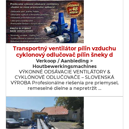
Transportný ventilátor pílin vzduchu
cyklonový odlučovač pílin šneky d
Verkoop / Aanbieding >
Houtbewerkingsmachines
VÝKONNÉ ODSÁVACIE VENTILÁTORY &
CYKLÓNOVÉ ODLUČOVAČE – SLOVENSKÁ
VÝROBA Profesionálne riešenia pre priemysel,
remeselné dielne a nepretržit …