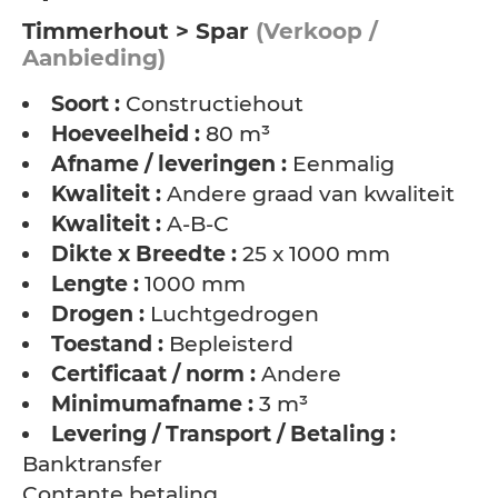
Timmerhout > Spar
(Verkoop /
Aanbieding)
Soort :
Constructiehout
Hoeveelheid :
80 m³
Afname / leveringen :
Eenmalig
Kwaliteit :
Andere graad van kwaliteit
Kwaliteit :
A-B-C
Dikte x Breedte :
25 x 1000 mm
Lengte :
1000 mm
Drogen :
Luchtgedrogen
Toestand :
Bepleisterd
Certificaat / norm :
Andere
Minimumafname :
3 m³
Levering / Transport / Betaling :
Banktransfer
Contante betaling