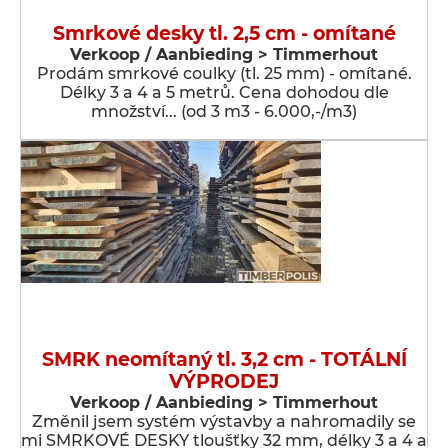
Smrkové desky tl. 2,5 cm - omítané
Verkoop / Aanbieding > Timmerhout
Prodám smrkové coulky (tl. 25 mm) - omítané.
Délky 3 a 4 a 5 metrů. Cena dohodou dle
množství... (od 3 m3 - 6.000,-/m3)
SMRK neomítaný tl. 3,2 cm - TOTÁLNÍ
VÝPRODEJ
Verkoop / Aanbieding > Timmerhout
Změnil jsem systém výstavby a nahromadily se
mi SMRKOVÉ DESKY tloušťky 32 mm, délky 3 a 4 a