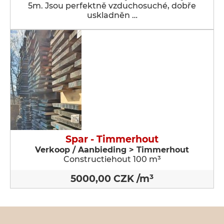
5m. Jsou perfektně vzduchosuché, dobře
uskladněn …
Spar - Timmerhout
Verkoop / Aanbieding > Timmerhout
Constructiehout 100 m³
5000,00 CZK /m³