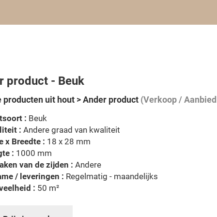
r product - Beuk
 producten uit hout > Ander product
(Verkoop / Aanbied
soort :
Beuk
iteit :
Andere graad van kwaliteit
e x Breedte :
18 x 28 mm
te :
1000 mm
ken van de zijden :
Andere
me / leveringen :
Regelmatig - maandelijks
eelheid :
50 m²