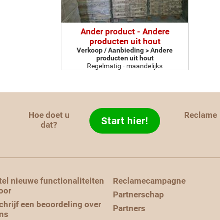
Ander product - Andere
producten uit hout
Verkoop / Aanbieding > Andere
producten uit hout
Regelmatig - maandelijks
Hoe doet u
Reclame
Start hier!
d
dat?
tel nieuwe functionaliteiten
Reclamecampagne
oor
Partnerschap
chrijf een beoordeling over
Partners
ns