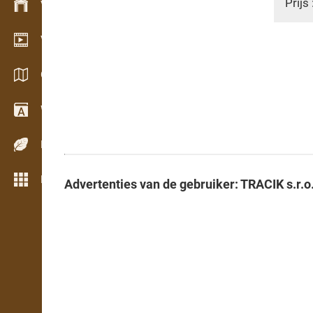
Prijs 
Voorraadbeheer
Video showroom
Catalogi / Brochures
Woordenboek
Houtsoorten
Meer opties
Advertenties van de gebruiker: TRACIK s.r.o