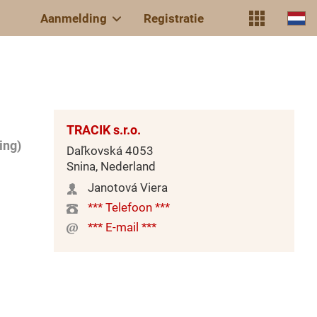
Aanmelding
Registratie
TRACIK s.r.o.
ing)
Daľkovská 4053
Snina, Nederland
Janotová Viera
*** Telefoon ***
*** E-mail ***