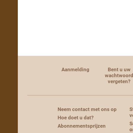
Aanmelding
Bent u uw
wachtwoor
vergeten?
Neem contact met ons op
S
v
Hoe doet u dat?
S
Abonnementsprijzen
o