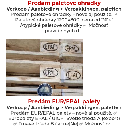
Predám paletové ohrádky
Verkoop / Aanbieding > Verpakkingen, paletten
Predám paletové ohrádky – nové aj použité. ✅
Paletové ohrádky 1200×800, cena od 7€ ✅
Atypické paletové ohrádky ✅ Možnosť
pravidelných d …
Predám EUR/EPAL palety
Verkoop / Aanbieding > Verpakkingen, paletten
Predám EUR/EPAL palety – nové aj použité. ✅
Europalety EPAL / UIC ✅ Svetlé trieda A (export)
✅ Tmavé trieda B (lacnejšie) ✅ Možnosť pr …