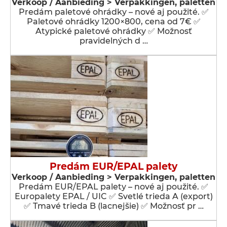
Verkoop / Aanbieding > Verpakkingen, paletten
Predám paletové ohrádky – nové aj použité. ✅
Paletové ohrádky 1200×800, cena od 7€ ✅
Atypické paletové ohrádky ✅ Možnosť
pravidelných d …
Predám EUR/EPAL palety
Verkoop / Aanbieding > Verpakkingen, paletten
Predám EUR/EPAL palety – nové aj použité. ✅
Europalety EPAL / UIC ✅ Svetlé trieda A (export)
✅ Tmavé trieda B (lacnejšie) ✅ Možnosť pr …