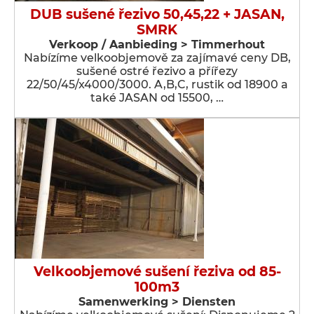
DUB sušené řezivo 50,45,22 + JASAN,
SMRK
Verkoop / Aanbieding > Timmerhout
Nabízíme velkoobjemově za zajímavé ceny DB,
sušené ostré řezivo a přířezy
22/50/45/x4000/3000. A,B,C, rustik od 18900 a
také JASAN od 15500, …
Velkoobjemové sušení řeziva od 85-
100m3
Samenwerking > Diensten