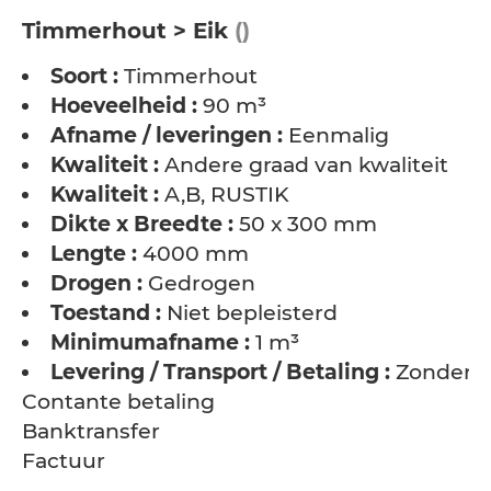
Timmerhout > Eik
()
Soort :
Timmerhout
Hoeveelheid :
90 m³
Afname / leveringen :
Eenmalig
Kwaliteit :
Andere graad van kwaliteit
Kwaliteit :
A,B, RUSTIK
Dikte x Breedte :
50 x 300 mm
Lengte :
4000 mm
Drogen :
Gedrogen
Toestand :
Niet bepleisterd
Minimumafname :
1 m³
Levering / Transport / Betaling :
Zonder t
Contante betaling
Banktransfer
Factuur