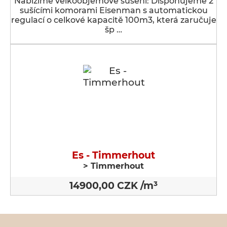
Nabízíme velkoobjemové sušení: Disponujeme 2
sušícími komorami Eisenman s automatickou
regulací o celkové kapacitě 100m3, která zaručuje
šp …
Es - Timmerhout
> Timmerhout
14900,00 CZK /m³