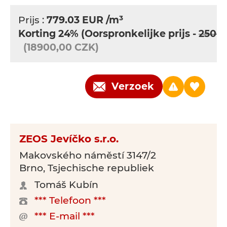
Prijs :
779.03
EUR
/m³
Korting 24%
(Oorspronkelijke prijs -
2500
(18900,00 CZK)
Verzoek
ZEOS Jevíčko s.r.o.
Makovského náměstí 3147/2
Brno, Tsjechische republiek
Tomáš Kubín
*** Telefoon ***
*** E-mail ***