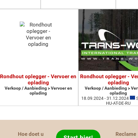
Rondhout oplegger - Vervoer en
Rondhout oplegger - Ve
oplading
oplading
Verkoop / Aanbieding > Vervoer en
Verkoop / Aanbieding > Ver
oplading
oplading
18.09.2024 - 31.12.2024
S
HU-AT-DE-RU
Hoe doet u
Reclame
Start hier!