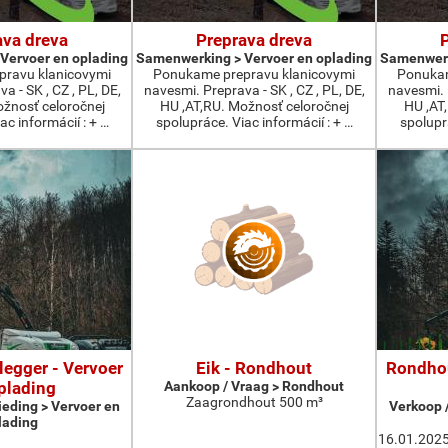
ava dreva
Preprava dreva
Vervoer en oplading
Samenwerking > Vervoer en oplading
Samenwerk
ravu klanicovymi
Ponukame prepravu klanicovymi
Ponukam
a - SK , CZ , PL, DE,
navesmi. Preprava - SK , CZ , PL, DE,
navesmi. P
ožnosť celoročnej
HU ,AT,RU. Možnosť celoročnej
HU ,AT
ac informácií : + …
spolupráce. Viac informácií : + …
spoluprá
egger - Vervoer
Eik - Rondhout
Rondhou
plading
Aankoop / Vraag > Rondhout
Zaagrondhout 500 m³
ieding > Vervoer en
Verkoop 
lading
16.01.2025