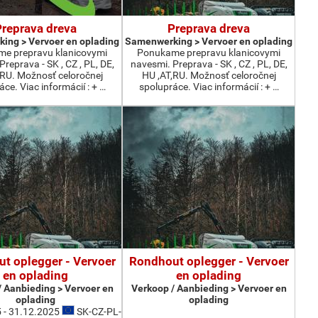
Preprava dreva
Preprava dreva
ing > Vervoer en oplading
Samenwerking > Vervoer en oplading
e prepravu klanicovymi
Ponukame prepravu klanicovymi
reprava - SK , CZ , PL, DE,
navesmi. Preprava - SK , CZ , PL, DE,
,RU. Možnosť celoročnej
HU ,AT,RU. Možnosť celoročnej
ce. Viac informácií : + …
spolupráce. Viac informácií : + …
t oplegger - Vervoer
Rondhout oplegger - Vervoer
en oplading
en oplading
/ Aanbieding > Vervoer en
Verkoop / Aanbieding > Vervoer en
oplading
oplading
 - 31.12.2025
SK-CZ-PL-