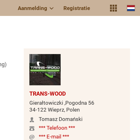
Aanmelding
Registratie
ng)
TRANS-WOOD
Gierałtowiczki ,Pogodna 56
34-122 Wieprz, Polen
Tomasz Domański
*** Telefoon ***
*** E-mail ***