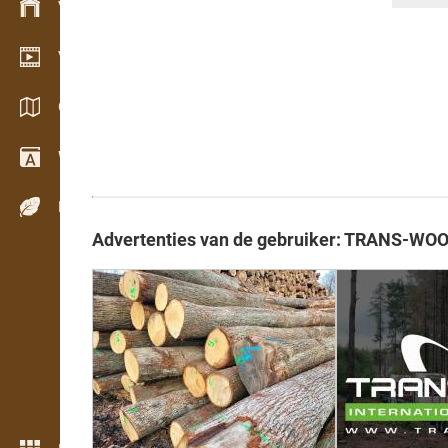
Voorraadbeheer
Video showroom
Catalogi / Brochures
Woordenboek
Houtsoorten
Advertenties van de gebruiker: TRANS-WO