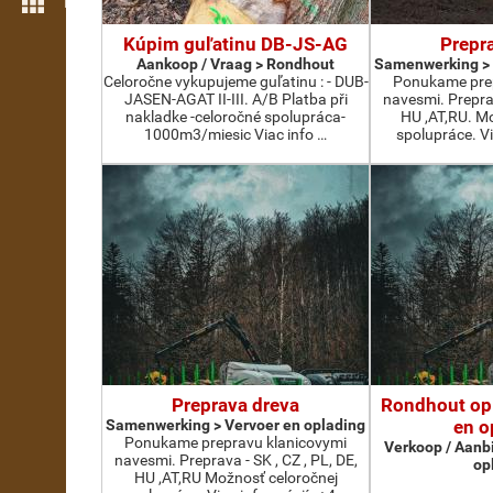
Meer opties
Kúpim guľatinu DB-JS-AG
Prepr
Aankoop / Vraag > Rondhout
Samenwerking > 
Celoročne vykupujeme guľatinu : - DUB-
Ponukame prep
JASEN-AGAT II-III. A/B Platba při
navesmi. Preprav
nakladke -celoročné spolupráca-
HU ,AT,RU. M
1000m3/miesic Viac info …
spolupráce. Vi
Preprava dreva
Rondhout opl
Samenwerking > Vervoer en oplading
en o
Ponukame prepravu klanicovymi
Verkoop / Aanb
navesmi. Preprava - SK , CZ , PL, DE,
op
HU ,AT,RU Možnosť celoročnej