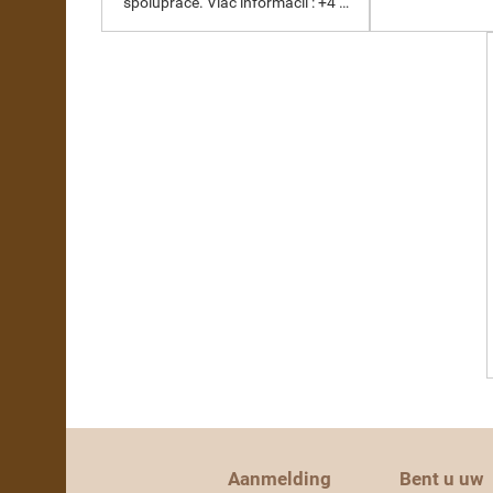
spolupráce. Viac informácií : +4 …
Aanmelding
Bent u uw