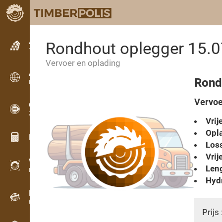
Advertenties
Rondhout oplegger 15.0
Tekstadvertenties
Vervoer en oplading
Advertenties
Rond
Internationale advertenties
Vervoe
OPTI-TIMB
Zaagschema’s
Vrij
Opla
Hout calculators
Loss
Vrij
WoodProfi
Leng
Houtvolume met AI
Hydr
Datalogger
Houtinventarisatie in het veld
Prijs 