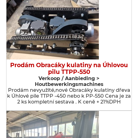
Prodám Obracáky kulatiny na Úhlovou
pilu TTPP-550
Verkoop / Aanbieding >
Houtbewerkingsmachines
Prodám nevyužité,nové Obracáky kulatiny dřeva
k Úhlové pile TTPP -450 nebo k PP-550 Cena je za
2 ks kompletní sestava . K ceně + 21%DPH