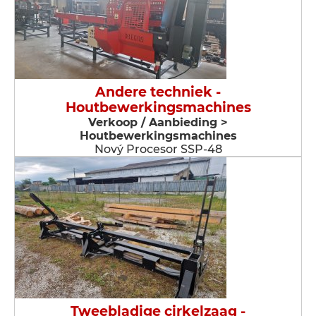
Andere techniek -
Houtbewerkingsmachines
Verkoop / Aanbieding >
Houtbewerkingsmachines
Nový Procesor SSP-48
Tweebladige cirkelzaag -