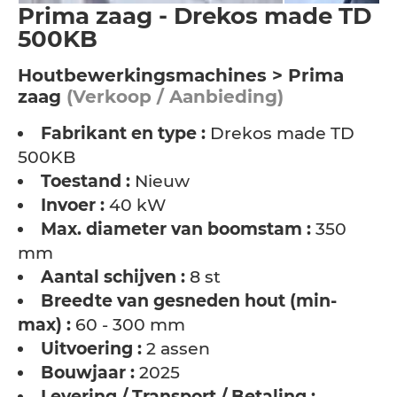
Prima zaag - Drekos made TD
500KB
Houtbewerkingsmachines > Prima
zaag
(Verkoop / Aanbieding)
Fabrikant en type :
Drekos made TD
500KB
Toestand :
Nieuw
Invoer :
40 kW
Max. diameter van boomstam :
350
mm
Aantal schijven :
8 st
Breedte van gesneden hout (min-
max) :
60 - 300 mm
Uitvoering :
2 assen
Bouwjaar :
2025
Levering / Transport / Betaling :