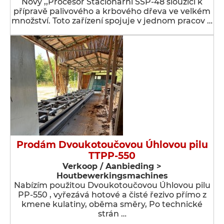
Nový ,,Procesor Stacionární SSP-48 sloužící k
přípravě palivového a krbového dřeva ve velkém
množství. Toto zařízení spojuje v jednom pracov …
Prodám Dvoukotoučovou Úhlovou pilu
TTPP-550
Verkoop / Aanbieding >
Houtbewerkingsmachines
Nabízím použitou Dvoukotoučovou Úhlovou pilu
PP-550 , vyřezává hotové a čisté řezivo přímo z
kmene kulatiny, oběma směry, Po technické
strán …