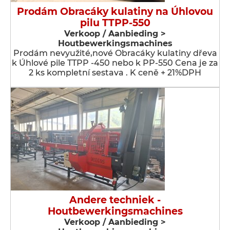
Prodám Obracáky kulatiny na Úhlovou
pilu TTPP-550
Verkoop / Aanbieding >
Houtbewerkingsmachines
Prodám nevyužité,nové Obracáky kulatiny dřeva
k Úhlové pile TTPP -450 nebo k PP-550 Cena je za
2 ks kompletní sestava . K ceně + 21%DPH
Andere techniek -
Houtbewerkingsmachines
Verkoop / Aanbieding >