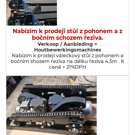
Nabízím k prodeji stůl z pohonem a z
bočním schozem řeziva.
Verkoop / Aanbieding >
Houtbewerkingsmachines
Nabízím k prodeji válečkový stůl z pohonem a
bočním shozem řeziva na délku řeziva 4,5m . K
ceně + 21%DPH