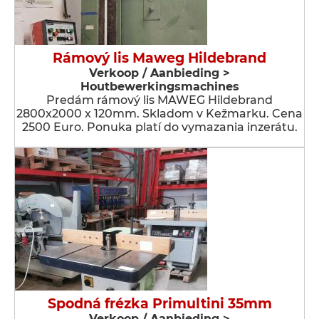
Rámový lis Maweg Hildebrand
Verkoop / Aanbieding >
Houtbewerkingsmachines
Predám rámový lis MAWEG Hildebrand
2800x2000 x 120mm. Skladom v Kežmarku. Cena
2500 Euro. Ponuka platí do vymazania inzerátu.
Spodná frézka Primultini 35mm
Verkoop / Aanbieding >