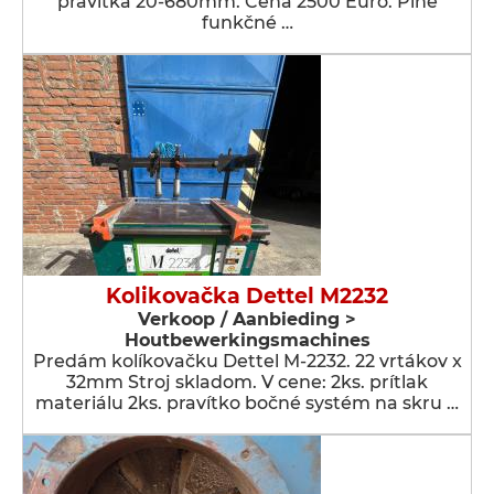
pravítka 20-680mm. Cena 2500 Euro. Plne
funkčné …
Kolikovačka Dettel M2232
Verkoop / Aanbieding >
Houtbewerkingsmachines
Predám kolíkovačku Dettel M-2232. 22 vrtákov x
32mm Stroj skladom. V cene: 2ks. prítlak
materiálu 2ks. pravítko bočné systém na skru …