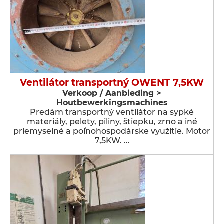
Ventilátor transportný OWENT 7,5KW
Verkoop / Aanbieding >
Houtbewerkingsmachines
Predám transportný ventilátor na sypké
materiály, pelety, piliny, štiepku, zrno a iné
priemyselné a poľnohospodárske využitie. Motor
7,5KW. …