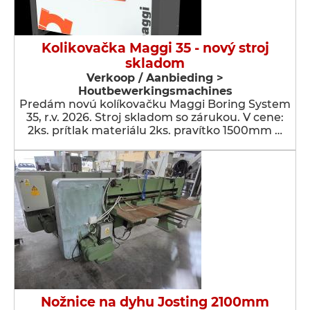
Kolikovačka Maggi 35 - nový stroj
skladom
Verkoop / Aanbieding >
Houtbewerkingsmachines
Predám novú kolíkovačku Maggi Boring System
35, r.v. 2026. Stroj skladom so zárukou. V cene:
2ks. prítlak materiálu 2ks. pravítko 1500mm …
Nožnice na dyhu Josting 2100mm