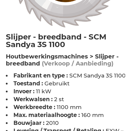
Slijper - breedband - SCM
Sandya 3S 1100
Houtbewerkingsmachines > Slijper -
breedband
(Verkoop / Aanbieding)
Fabrikant en type :
SCM Sandya 3S 1100
Toestand :
Gebruikt
Invoer :
11 kW
Werkwalsen :
2 st
Werkbreedte :
1100 mm
Max. materiaalhoogte :
160 mm
Bouwjaar :
2010
Levering / Transport / Betaling :
EXW –