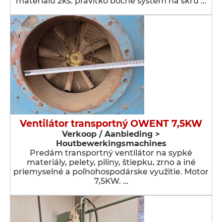
materiálu 2ks. pravítko bočné systém na skru …
Ventilátor transportný OWENT 7,5KW
Verkoop / Aanbieding >
Houtbewerkingsmachines
Predám transportný ventilátor na sypké
materiály, pelety, piliny, štiepku, zrno a iné
priemyselné a poľnohospodárske využitie. Motor
7,5KW. …