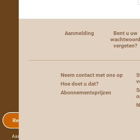
Aanmelding
Bent u uw
wachtwoor
vergeten?
Neem contact met ons op
S
v
Hoe doet u dat?
S
Abonnementsprijzen
o
N
Registratie
Aanmelding