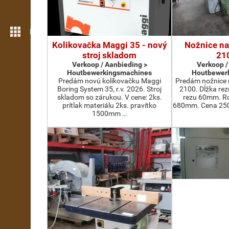
Meer opties
Kolikovačka Maggi 35 - nový
Nožnice na
stroj skladom
21
Verkoop / Aanbieding >
Verkoop /
Houtbewerkingsmachines
Houtbewer
Predám novú kolíkovačku Maggi
Predám nožnice 
Boring System 35, r.v. 2026. Stroj
2100. Dĺžka re
skladom so zárukou. V cene: 2ks.
rezu 60mm. Ro
prítlak materiálu 2ks. pravítko
680mm. Cena 2500
1500mm …