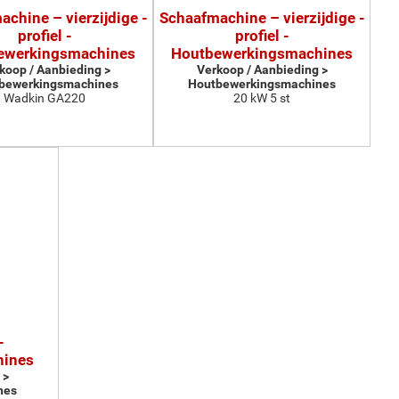
chine – vierzijdige -
Schaafmachine – vierzijdige -
profiel -
profiel -
ewerkingsmachines
Houtbewerkingsmachines
koop / Aanbieding >
Verkoop / Aanbieding >
bewerkingsmachines
Houtbewerkingsmachines
Wadkin GA220
20 kW 5 st
-
hines
 >
nes