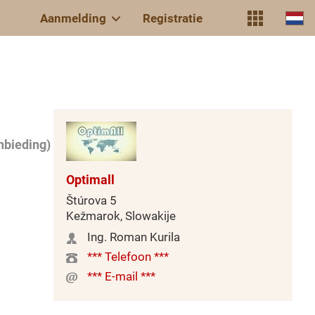
Aanmelding
Registratie
nbieding)
Optimall
Štúrova 5
Kežmarok, Slowakije
Ing. Roman Kurila
*** Telefoon ***
*** E-mail ***