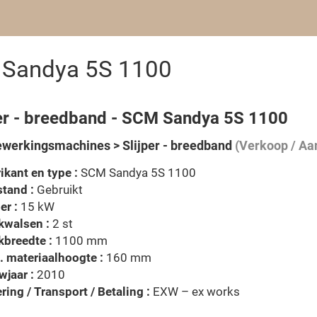
M Sandya 5S 1100
per - breedband - SCM Sandya 5S 1100
werkingsmachines > Slijper - breedband
(Verkoop / Aa
ikant en type :
SCM Sandya 5S 1100
tand :
Gebruikt
er :
15 kW
kwalsen :
2 st
breedte :
1100 mm
 materiaalhoogte :
160 mm
jaar :
2010
ring / Transport / Betaling :
EXW – ex works