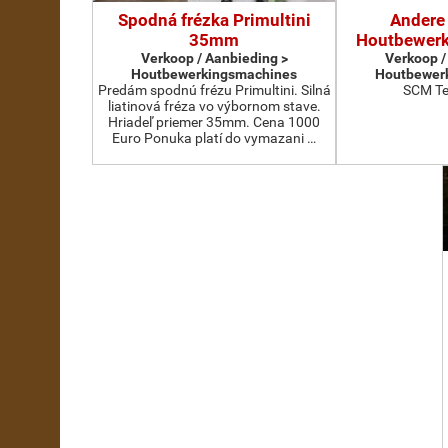
Spodná frézka Primultini
Andere 
35mm
Houtbewer
Verkoop / Aanbieding >
Verkoop /
Houtbewerkingsmachines
Houtbewer
Predám spodnú frézu Primultini. Silná
SCM Te
liatinová fréza vo výbornom stave.
Hriadeľ priemer 35mm. Cena 1000
Euro Ponuka platí do vymazani …