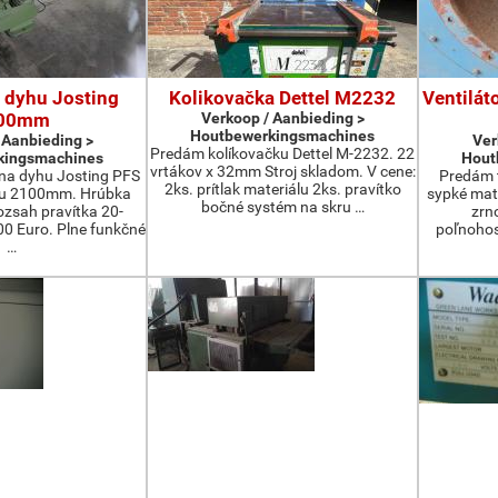
 dyhu Josting
Kolikovačka Dettel M2232
Ventilát
00mm
Verkoop / Aanbieding >
Houtbewerkingsmachines
 Aanbieding >
Ver
Predám kolíkovačku Dettel M-2232. 22
kingsmachines
Hout
vrtákov x 32mm Stroj skladom. V cene:
na dyhu Josting PFS
Predám t
2ks. prítlak materiálu 2ks. pravítko
zu 2100mm. Hrúbka
sypké mater
bočné systém na skru …
zsah pravítka 20-
zrn
 Euro. Plne funkčné
poľnohos
…