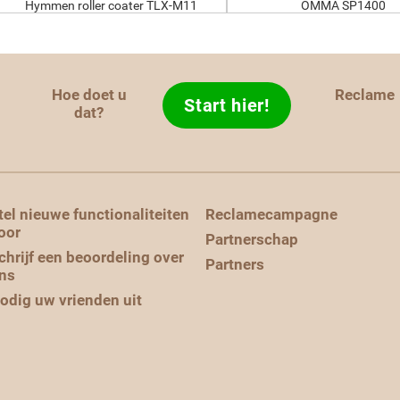
Hymmen roller coater TLX-M11
OMMA SP1400
Hoe doet u
Reclame
Start hier!
d
dat?
tel nieuwe functionaliteiten
Reclamecampagne
oor
Partnerschap
chrijf een beoordeling over
Partners
ns
odig uw vrienden uit