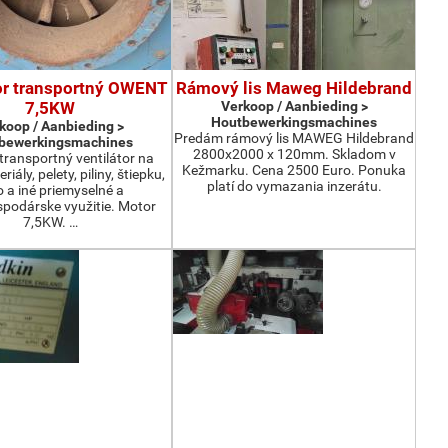
or transportný OWENT
Rámový lis Maweg Hildebrand
7,5KW
Verkoop / Aanbieding >
Houtbewerkingsmachines
koop / Aanbieding >
Predám rámový lis MAWEG Hildebrand
bewerkingsmachines
2800x2000 x 120mm. Skladom v
ransportný ventilátor na
Kežmarku. Cena 2500 Euro. Ponuka
iály, pelety, piliny, štiepku,
platí do vymazania inzerátu.
o a iné priemyselné a
podárske využitie. Motor
7,5KW. …