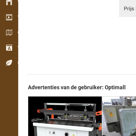
Voorraadbeheer
Prijs 
Video showroom
Catalogi / Brochures
Woordenboek
Houtsoorten
Advertenties van de gebruiker: Optimall