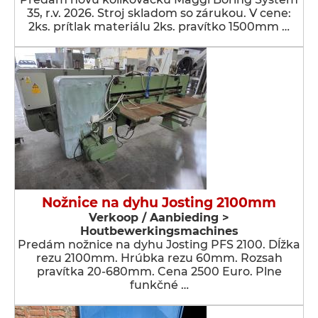
35, r.v. 2026. Stroj skladom so zárukou. V cene:
2ks. prítlak materiálu 2ks. pravítko 1500mm …
Nožnice na dyhu Josting 2100mm
Verkoop / Aanbieding >
Houtbewerkingsmachines
Predám nožnice na dyhu Josting PFS 2100. Dĺžka
rezu 2100mm. Hrúbka rezu 60mm. Rozsah
pravítka 20-680mm. Cena 2500 Euro. Plne
funkčné …