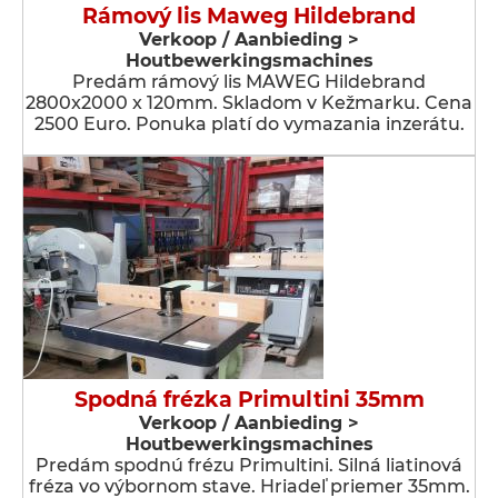
Rámový lis Maweg Hildebrand
Verkoop / Aanbieding >
Houtbewerkingsmachines
Predám rámový lis MAWEG Hildebrand
2800x2000 x 120mm. Skladom v Kežmarku. Cena
2500 Euro. Ponuka platí do vymazania inzerátu.
Spodná frézka Primultini 35mm
Verkoop / Aanbieding >
Houtbewerkingsmachines
Predám spodnú frézu Primultini. Silná liatinová
fréza vo výbornom stave. Hriadeľ priemer 35mm.