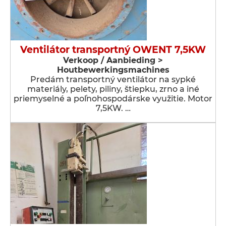
Ventilátor transportný OWENT 7,5KW
Verkoop / Aanbieding >
Houtbewerkingsmachines
Predám transportný ventilátor na sypké
materiály, pelety, piliny, štiepku, zrno a iné
priemyselné a poľnohospodárske využitie. Motor
7,5KW. …