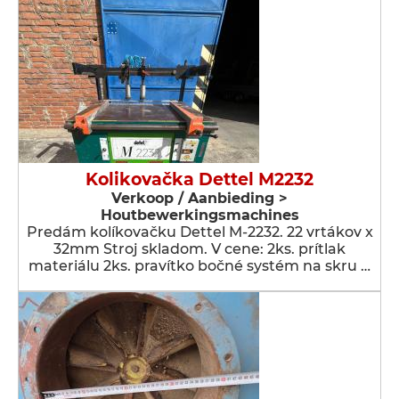
Kolikovačka Dettel M2232
Verkoop / Aanbieding >
Houtbewerkingsmachines
Predám kolíkovačku Dettel M-2232. 22 vrtákov x
32mm Stroj skladom. V cene: 2ks. prítlak
materiálu 2ks. pravítko bočné systém na skru …