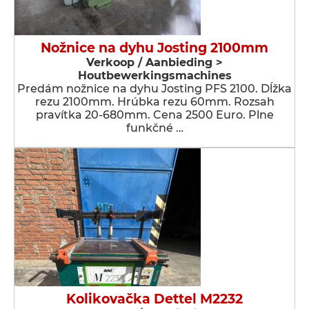
Nožnice na dyhu Josting 2100mm
Verkoop / Aanbieding >
Houtbewerkingsmachines
Predám nožnice na dyhu Josting PFS 2100. Dĺžka
rezu 2100mm. Hrúbka rezu 60mm. Rozsah
pravítka 20-680mm. Cena 2500 Euro. Plne
funkčné …
Kolikovačka Dettel M2232