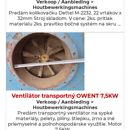
Verkoop / Aanbieding >
Houtbewerkingsmachines
Predám kolíkovačku Dettel M-2232. 22 vrtákov x
32mm Stroj skladom. V cene: 2ks. prítlak
materiálu 2ks. pravítko bočné systém na skru …
Ventilátor transportný OWENT 7,5KW
Verkoop / Aanbieding >
Houtbewerkingsmachines
Predám transportný ventilátor na sypké
materiály, pelety, piliny, štiepku, zrno a iné
priemyselné a poľnohospodárske využitie. Motor
7,5KW. …