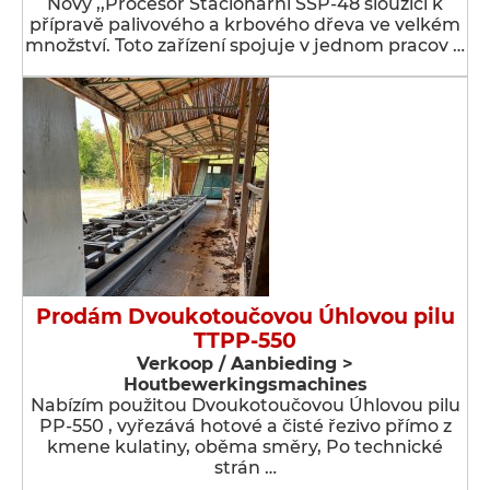
Nový ,,Procesor Stacionární SSP-48 sloužící k
přípravě palivového a krbového dřeva ve velkém
množství. Toto zařízení spojuje v jednom pracov …
Prodám Dvoukotoučovou Úhlovou pilu
TTPP-550
Verkoop / Aanbieding >
Houtbewerkingsmachines
Nabízím použitou Dvoukotoučovou Úhlovou pilu
PP-550 , vyřezává hotové a čisté řezivo přímo z
kmene kulatiny, oběma směry, Po technické
strán …