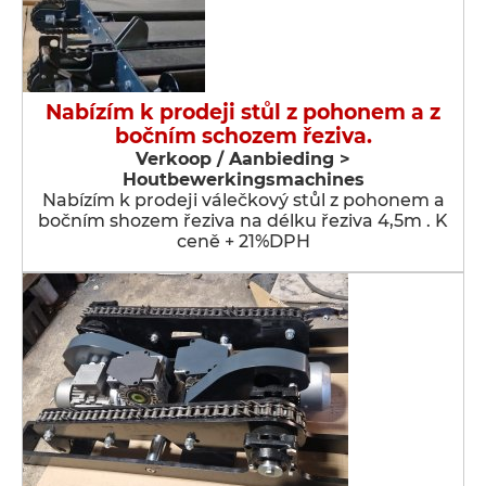
Nabízím k prodeji stůl z pohonem a z
bočním schozem řeziva.
Verkoop / Aanbieding >
Houtbewerkingsmachines
Nabízím k prodeji válečkový stůl z pohonem a
bočním shozem řeziva na délku řeziva 4,5m . K
ceně + 21%DPH