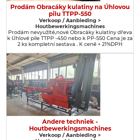
Prodám Obracáky kulatiny na Úhlovou
pilu TTPP-550
Verkoop / Aanbieding >
Houtbewerkingsmachines
Prodám nevyužité,nové Obracáky kulatiny dřeva
k Úhlové pile TTPP -450 nebo k PP-550 Cena je za
2 ks kompletní sestava . K ceně + 21%DPH
Andere techniek -
Houtbewerkingsmachines
Verkoop / Aanbieding >