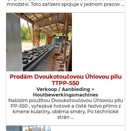
množství. Toto zařízení spojuje v jednom pracov …
Prodám Dvoukotoučovou Úhlovou pilu
TTPP-550
Verkoop / Aanbieding >
Houtbewerkingsmachines
Nabízím použitou Dvoukotoučovou Úhlovou pilu
PP-550 , vyřezává hotové a čisté řezivo přímo z
kmene kulatiny, oběma směry, Po technické
strán …