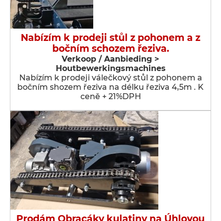
Nabízím k prodeji stůl z pohonem a z
bočním schozem řeziva.
Verkoop / Aanbieding >
Houtbewerkingsmachines
Nabízím k prodeji válečkový stůl z pohonem a
bočním shozem řeziva na délku řeziva 4,5m . K
ceně + 21%DPH
Prodám Obracáky kulatiny na Úhlovou