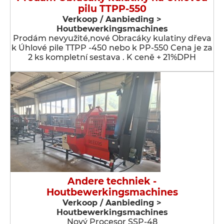
pilu TTPP-550
Verkoop / Aanbieding >
Houtbewerkingsmachines
Prodám nevyužité,nové Obracáky kulatiny dřeva
k Úhlové pile TTPP -450 nebo k PP-550 Cena je za
2 ks kompletní sestava . K ceně + 21%DPH
Andere techniek -
Houtbewerkingsmachines
Verkoop / Aanbieding >
Houtbewerkingsmachines
Nový Procesor SSP-48