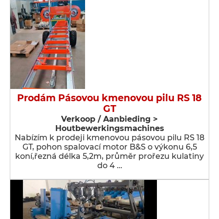
Prodám Pásovou kmenovou pilu RS 18
GT
Verkoop / Aanbieding >
Houtbewerkingsmachines
Nabízím k prodeji kmenovou pásovou pilu RS 18
GT, pohon spalovací motor B&S o výkonu 6,5
koní,řezná délka 5,2m, průměr prořezu kulatiny
do 4 …