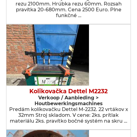
rezu 2100mm. Hrúbka rezu 60mm. Rozsah
pravítka 20-680mm. Cena 2500 Euro. Plne
funkčné …
Kolikovačka Dettel M2232
Verkoop / Aanbieding >
Houtbewerkingsmachines
Predám kolíkovačku Dettel M-2232. 22 vrtákov x
32mm Stroj skladom. V cene: 2ks. prítlak
materiálu 2ks. pravítko bočné systém na skru …