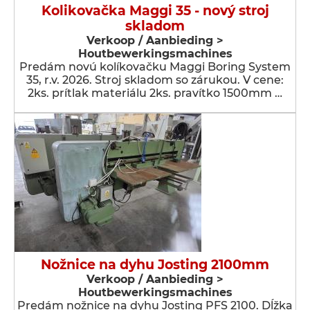
Kolikovačka Maggi 35 - nový stroj
skladom
Verkoop / Aanbieding >
Houtbewerkingsmachines
Predám novú kolíkovačku Maggi Boring System
35, r.v. 2026. Stroj skladom so zárukou. V cene:
2ks. prítlak materiálu 2ks. pravítko 1500mm …
Nožnice na dyhu Josting 2100mm
Verkoop / Aanbieding >
Houtbewerkingsmachines
Predám nožnice na dyhu Josting PFS 2100. Dĺžka