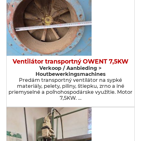
Ventilátor transportný OWENT 7,5KW
Verkoop / Aanbieding >
Houtbewerkingsmachines
Predám transportný ventilátor na sypké
materiály, pelety, piliny, štiepku, zrno a iné
priemyselné a poľnohospodárske využitie. Motor
7,5KW. …