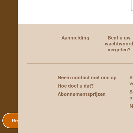
Aanmelding
Bent u uw
wachtwoor
vergeten?
Neem contact met ons op
S
v
Hoe doet u dat?
S
Abonnementsprijzen
o
N
Registratie