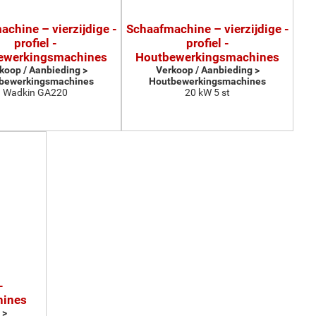
chine – vierzijdige -
Schaafmachine – vierzijdige -
profiel -
profiel -
ewerkingsmachines
Houtbewerkingsmachines
koop / Aanbieding >
Verkoop / Aanbieding >
bewerkingsmachines
Houtbewerkingsmachines
Wadkin GA220
20 kW 5 st
-
hines
 >