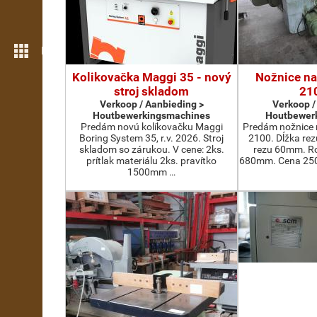
Meer opties
Kolikovačka Maggi 35 - nový
Nožnice na
stroj skladom
21
Verkoop / Aanbieding >
Verkoop /
Houtbewerkingsmachines
Houtbewer
Predám novú kolíkovačku Maggi
Predám nožnice 
Boring System 35, r.v. 2026. Stroj
2100. Dĺžka re
skladom so zárukou. V cene: 2ks.
rezu 60mm. Ro
prítlak materiálu 2ks. pravítko
680mm. Cena 2500
1500mm …