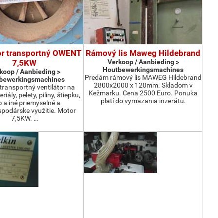
or transportný OWENT
Rámový lis Maweg Hildebrand
7,5KW
Verkoop / Aanbieding >
Houtbewerkingsmachines
koop / Aanbieding >
Predám rámový lis MAWEG Hildebrand
bewerkingsmachines
2800x2000 x 120mm. Skladom v
ransportný ventilátor na
Kežmarku. Cena 2500 Euro. Ponuka
iály, pelety, piliny, štiepku,
platí do vymazania inzerátu.
o a iné priemyselné a
podárske využitie. Motor
7,5KW. …