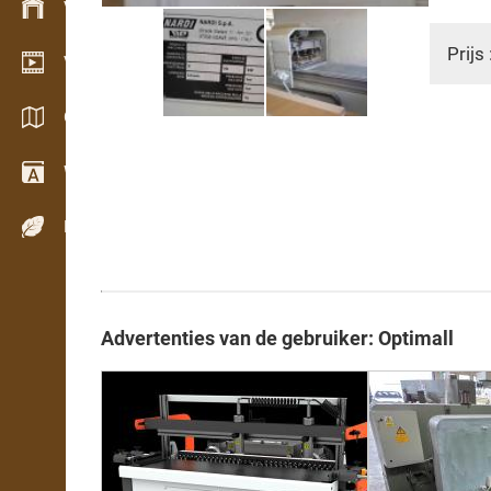
Voorraadbeheer
Prijs 
Video showroom
Catalogi / Brochures
Woordenboek
Houtsoorten
Advertenties van de gebruiker: Optimall