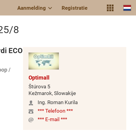
Aanmelding
Registratie
M25/8
rdi ECO
op /
Optimall
Štúrova 5
Kežmarok, Slowakije
Ing. Roman Kurila
*** Telefoon ***
*** E-mail ***