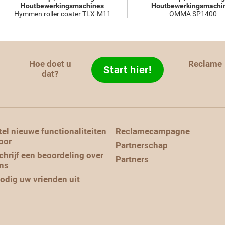
Houtbewerkingsmachines
Houtbewerkingsmachi
Hymmen roller coater TLX-M11
OMMA SP1400
Hoe doet u
Reclame
Start hier!
d
dat?
tel nieuwe functionaliteiten
Reclamecampagne
oor
Partnerschap
chrijf een beoordeling over
Partners
ns
odig uw vrienden uit