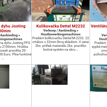
 dyhu Josting
Kolikovačka Dettel M2232
Ventilát
00mm
Verkoop / Aanbieding >
Houtbewerkingsmachines
 Aanbieding >
Ver
Predám kolíkovačku Dettel M-2232. 22
kingsmachines
Hout
vrtákov x 32mm Stroj skladom. V cene:
na dyhu Josting PFS
Predám t
2ks. prítlak materiálu 2ks. pravítko
zu 2100mm. Hrúbka
sypké mater
bočné systém na skru …
zsah pravítka 20-
zrn
 Euro. Plne funkčné
poľnohos
…