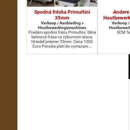
Spodná frézka Primultini
Andere 
35mm
Houtbewer
Verkoop / Aanbieding >
Verkoop /
Houtbewerkingsmachines
Houtbewer
Predám spodnú frézu Primultini. Silná
SCM Te
liatinová fréza vo výbornom stave.
Hriadeľ priemer 35mm. Cena 1000
Euro Ponuka platí do vymazani …