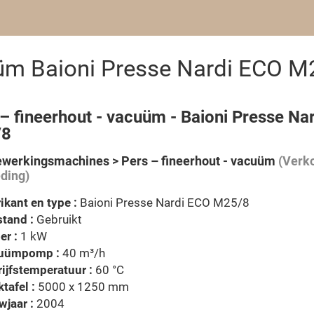
cuüm Baioni Presse Nardi ECO 
– fineerhout - vacuüm - Baioni Presse Na
/8
werkingsmachines > Pers – fineerhout - vacuüm
(Verko
ding)
ikant en type :
Baioni Presse Nardi ECO M25/8
tand :
Gebruikt
er :
1 kW
uümpomp :
40 m³/h
ijfstemperatuur :
60 °C
tafel :
5000 x 1250 mm
jaar :
2004