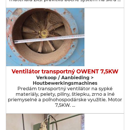
Ventilátor transportný OWENT 7,5KW
Verkoop / Aanbieding >
Houtbewerkingsmachines
Predám transportný ventilátor na sypké
materiály, pelety, piliny, štiepku, zrno a iné
priemyselné a poľnohospodárske využitie. Motor
7,5KW. …