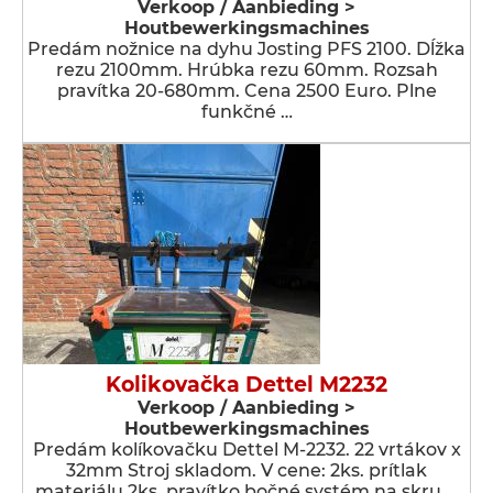
Verkoop / Aanbieding >
Houtbewerkingsmachines
Predám nožnice na dyhu Josting PFS 2100. Dĺžka
rezu 2100mm. Hrúbka rezu 60mm. Rozsah
pravítka 20-680mm. Cena 2500 Euro. Plne
funkčné …
Kolikovačka Dettel M2232
Verkoop / Aanbieding >
Houtbewerkingsmachines
Predám kolíkovačku Dettel M-2232. 22 vrtákov x
32mm Stroj skladom. V cene: 2ks. prítlak
materiálu 2ks. pravítko bočné systém na skru …