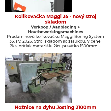
Kolikovačka Maggi 35 - nový stroj
skladom
Verkoop / Aanbieding >
Houtbewerkingsmachines
Predám novú kolíkovačku Maggi Boring System
35, r.v. 2026. Stroj skladom so zárukou. V cene:
2ks. prítlak materiálu 2ks. pravítko 1500mm …
Nožnice na dyhu Josting 2100mm