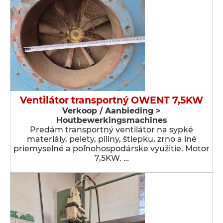
Ventilátor transportný OWENT 7,5KW
Verkoop / Aanbieding >
Houtbewerkingsmachines
Predám transportný ventilátor na sypké
materiály, pelety, piliny, štiepku, zrno a iné
priemyselné a poľnohospodárske využitie. Motor
7,5KW. …