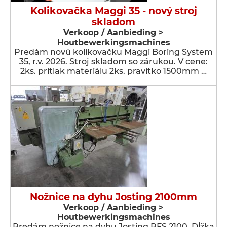
Kolikovačka Maggi 35 - nový stroj
skladom
Verkoop / Aanbieding >
Houtbewerkingsmachines
Predám novú kolíkovačku Maggi Boring System
35, r.v. 2026. Stroj skladom so zárukou. V cene:
2ks. prítlak materiálu 2ks. pravítko 1500mm …
Nožnice na dyhu Josting 2100mm
Verkoop / Aanbieding >
Houtbewerkingsmachines
Predám nožnice na dyhu Josting PFS 2100. Dĺžka