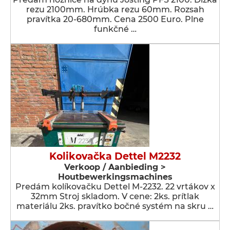
rezu 2100mm. Hrúbka rezu 60mm. Rozsah
pravítka 20-680mm. Cena 2500 Euro. Plne
funkčné …
Kolikovačka Dettel M2232
Verkoop / Aanbieding >
Houtbewerkingsmachines
Predám kolíkovačku Dettel M-2232. 22 vrtákov x
32mm Stroj skladom. V cene: 2ks. prítlak
materiálu 2ks. pravítko bočné systém na skru …