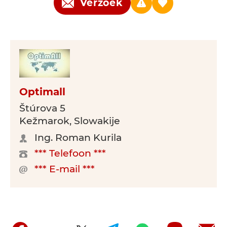
Verzoek
Optimall
Štúrova 5
Kežmarok, Slowakije
Ing. Roman Kurila
*** Telefoon ***
*** E-mail ***