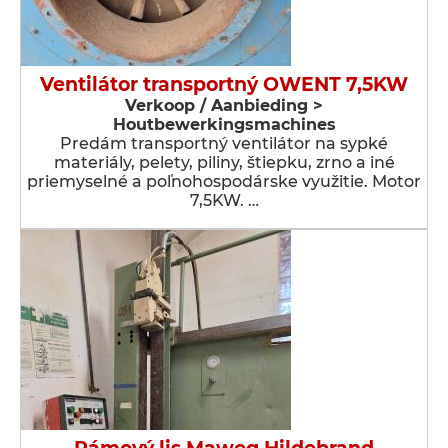
Ventilátor transportný OWENT 7,5KW
Verkoop / Aanbieding >
Houtbewerkingsmachines
Predám transportný ventilátor na sypké
materiály, pelety, piliny, štiepku, zrno a iné
priemyselné a poľnohospodárske využitie. Motor
7,5KW. …