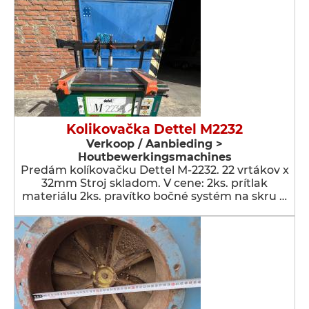
Kolikovačka Dettel M2232
Verkoop / Aanbieding >
Houtbewerkingsmachines
Predám kolíkovačku Dettel M-2232. 22 vrtákov x
32mm Stroj skladom. V cene: 2ks. prítlak
materiálu 2ks. pravítko bočné systém na skru …