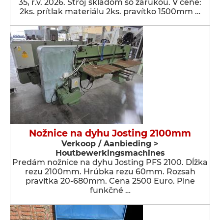
35, r.v. 2026. Stroj skladom so zárukou. V cene:
2ks. prítlak materiálu 2ks. pravítko 1500mm …
Nožnice na dyhu Josting 2100mm
Verkoop / Aanbieding >
Houtbewerkingsmachines
Predám nožnice na dyhu Josting PFS 2100. Dĺžka
rezu 2100mm. Hrúbka rezu 60mm. Rozsah
pravítka 20-680mm. Cena 2500 Euro. Plne
funkčné …