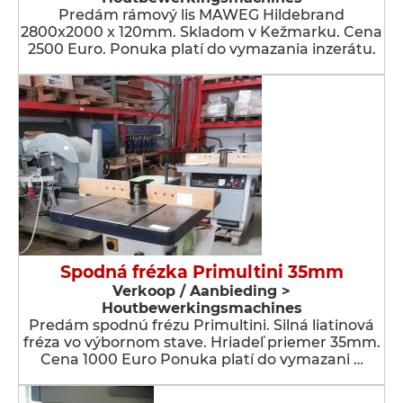
Predám rámový lis MAWEG Hildebrand
2800x2000 x 120mm. Skladom v Kežmarku. Cena
2500 Euro. Ponuka platí do vymazania inzerátu.
Spodná frézka Primultini 35mm
Verkoop / Aanbieding >
Houtbewerkingsmachines
Predám spodnú frézu Primultini. Silná liatinová
fréza vo výbornom stave. Hriadeľ priemer 35mm.
Cena 1000 Euro Ponuka platí do vymazani …