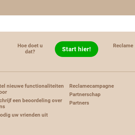
Hoe doet u
Reclame
Start hier!
d
dat?
tel nieuwe functionaliteiten
Reclamecampagne
oor
Partnerschap
chrijf een beoordeling over
Partners
ns
odig uw vrienden uit