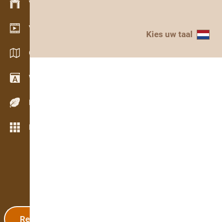
Voorraadbeheer
Video showroom
Kies uw taal
Catalogi / Brochures
Woordenboek
Houtsoorten
Meer opties
Registratie