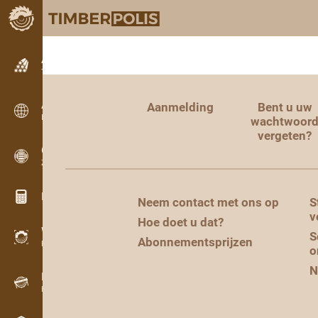
Advertenties
Tekstadvertenties
Advertenties
Aanmelding
Bent u uw
Internationale advertenties
wachtwoor
vergeten?
OPTI-TIMB
Zaagschema’s
Hout calculators
Neem contact met ons op
S
v
Hoe doet u dat?
WoodProfi
S
Abonnementsprijzen
Houtvolume met AI
o
N
Datalogger
Houtinventarisatie in het veld