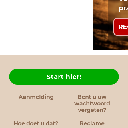
pr
RE
Start hier!
Aanmelding
Bent u uw
wachtwoord
vergeten?
Hoe doet u dat?
Reclame