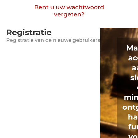
Bent u uw wachtwoord
vergeten?
Registratie
Registratie van de nieuwe gebruikers
Ma
ac
a
s
min
ont
ha
fu
vo